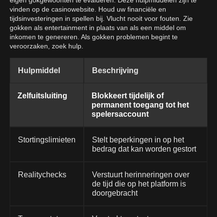
vinden op de casinowebsite. Houd uw financiële en
tijdsinvesteringen in spellen bij. Vlucht nooit voor fouten. Zie
gokken als entertainment in plaats van als een middel om
inkomen te genereren. Als gokken problemen begint te
veroorzaken, zoek hulp.
Hulpmiddel
Beschrijving
Zelfuitsluiting
Blokkeert tijdelijk of
permanent toegang tot het
spelersaccount
Stortingslimieten
Stelt beperkingen in op het
bedrag dat kan worden gestort
Realitychecks
Verstuurt herinneringen over
de tijd die op het platform is
doorgebracht