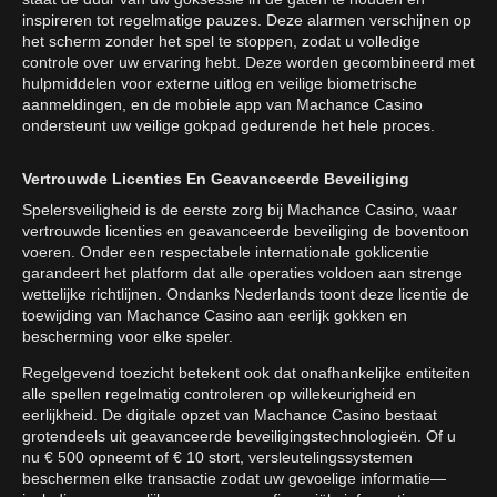
inspireren tot regelmatige pauzes. Deze alarmen verschijnen op
het scherm zonder het spel te stoppen, zodat u volledige
controle over uw ervaring hebt. Deze worden gecombineerd met
hulpmiddelen voor externe uitlog en veilige biometrische
aanmeldingen, en de mobiele app van Machance Casino
ondersteunt uw veilige gokpad gedurende het hele proces.
Vertrouwde Licenties En Geavanceerde Beveiliging
Spelersveiligheid is de eerste zorg bij Machance Casino, waar
vertrouwde licenties en geavanceerde beveiliging de boventoon
voeren. Onder een respectabele internationale goklicentie
garandeert het platform dat alle operaties voldoen aan strenge
wettelijke richtlijnen. Ondanks Nederlands toont deze licentie de
toewijding van Machance Casino aan eerlijk gokken en
bescherming voor elke speler.
Regelgevend toezicht betekent ook dat onafhankelijke entiteiten
alle spellen regelmatig controleren op willekeurigheid en
eerlijkheid. De digitale opzet van Machance Casino bestaat
grotendeels uit geavanceerde beveiligingstechnologieën. Of u
nu € 500 opneemt of € 10 stort, versleutelingssystemen
beschermen elke transactie zodat uw gevoelige informatie—