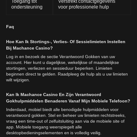
Toegang tot
Verstrekt contactgegevens
ondersteuning
voor professionele hulp
Faq
Hoe Kan Ik Stortings-, Verlies- Of Sessielimieten Instellen
Bij Machance Casino?
Log in en bezoek de sectie Verantwoord Gokken van uw
account. Hier kunt u dagelijkse, wekelijkse of maandelijkse
stortingen, verliezen en sessieduur beperken. Limieten
beginnen direct te gelden. Raadpleeg de hulp als u uw limieten
wilt wijzigen.
Kan Ik Machance Casino En Zijn Verantwoord
Gokhulpmiddelen Benaderen Vanaf Mijn Mobiele Telefoon?
Inderdaad, mobiel biedt alle benodigde hulpmiddelen voor
verantwoord gokken. Stel en beheer uw limieten rechtstreeks,
vraag een time-out of zelfuitsluiting aan via de mobiele site of
app. Mobiele toegang weerspiegelt alle
desktopbedieningselementen en is volledig veilig.