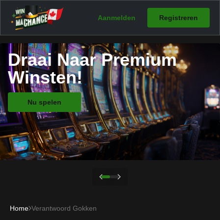
Aanmelden
Registreren
Draai Naar Premium
Winsten!
Nu spelen
Home
Verantwoord Gokken