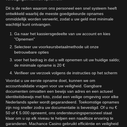
Dit is de reden waarom ons personeel een snel systeem heeft
ontwikkeld waarbij de meeste goedgekeurde opnames
onmiddellijk worden verwerkt, zodat u uw geld met minimale
wachttijd kunt ontvangen.
Ga naar het kassiersgedeelte van uw account en kies
"Opnemen"
Selecteer uw voorkeursbetaalmethode uit onze
betrouwbare opties
voer het bedrag in dat u wilt opnemen uit uw huidige saldo;
de minimale opname is 20 €
Verifieer uw verzoek volgens de instructies op het scherm
Voordat u uw eerste opname doet, kunnen we om
accountvalidatie vragen voor uw veiligheid. Gangbare
documenten omvatten een bewijs van adres en een actueel
identiteitsbewijs met foto, zodat een veilige omgeving voor elke
Nederlands speler wordt gegarandeerd. Toekomstige opnames
zijn nog sneller zodra uw documentatie is bevestigd. Of u nu €
50 of € 5.000 opneemt, ons ondersteuningspersoneel staat
klaar om u op elk niveau te helpen een naadloze ervaring te
garanderen. Machance Casino gebruikt efficiëntie en veiligheid