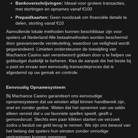
Bankoverschrijvingen:
Ideaal voor grotere transacties,
met stortingen en opnames vanaf €100
Prepaidkaarten:
Geen noodzaak om financiële details te
delen, storting vanaf €10
Aanvullende lokale methoden kunnen beschikbaar zijn voor
spelers uit Nederland Alle betaalmethoden worden beschermd
door geavanceerde versleuteling, waardoor uw veiligheid wordt
gegarandeerd. Limieten ondersteunen de toewijding van
Machance Casino aan verantwoord gokken door u te helpen uw
gokbudget duidelijk te beheren. Kies de aanpak die het beste bij
u past en ervaar een eenvoudig transactieproces dat is
afgestemd op uw gemak en controle.
Eenvoudig Opnamesysteem
Bij Machance Casino garandeert ons eenvoudige
opnamesysteem dat uw winsten altijd binnen handbereik zijn,
snel en zonder gedoe. Weten dat het opnemen van uw saldo
alleen vereist dat u uw favoriete spellen speelt, geeft u
gemoedsrust. Slechts een paar klikken starten uw verzoek
zodra u besluit uw geld terug te nemen. We zijn ons bewust van
het belang dat spelers hun winsten zonder onnodige
vertragingen kunnen opnemen.