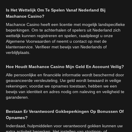
Is Het Wettelijk Om Te Spelen Vanaf Nederland Bij
Machance Casino?
Machance Casino heeft een licentie met mogelijk landspecifieke
beperkingen. Om te achterhalen of spelers uit Nederland zich
wettelijk kunnen registreren en spelen, raadpleegt u onze
Algemene Voorwaarden of neemt u contact op met de
klantenservice. Verifieer met bewijs van Nederlands of
verblijfplaats.
Hoe Houdt Machance Casino Mijn Geld En Account Veilig?
Alle persoonlijke en financiële informatie wordt beschermd door
geavanceerde versleuteling. Uw geld wordt bewaard in veilige
rekeningen; voordat we opnames toestaan, hebben we een
bewijs van identiteit en adres nodig om naleving en veiligheid te
garanderen.
Bestaan Er Verantwoord Gokbeperkingen Op Bonussen Of
Opnames?
Inderdaad, hulpmiddelen voor verantwoord gokken kunnen uw
extra activiteit beperken. Het instellen van stortings- of