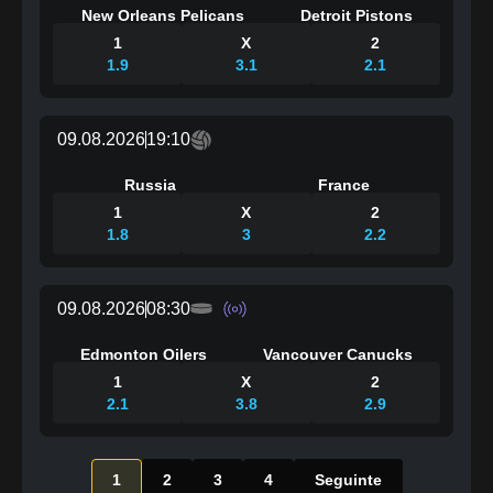
New Orleans Pelicans
Detroit Pistons
1
X
2
1.9
3.1
2.1
09.08.2026
19:10
Russia
France
1
X
2
1.8
3
2.2
09.08.2026
08:30
Edmonton Oilers
Vancouver Canucks
1
X
2
2.1
3.8
2.9
1
2
3
4
Seguinte