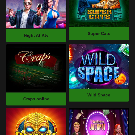
Super Cats
Night At Ktv
Wild Space
Craps online