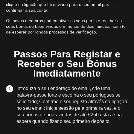
clique na ligação que foi enviada para o seu email para
confirmar a sua conta.
Os novos membros podem ativar os seus perfis e receber os
seus bónus de boas-vindas em menos de dois minutos, sem ter
de esperar por longos processos de verificação.
Passos Para Registar e
Receber o Seu Bónus
Imediatamente
Introduza o seu endereço de email, crie uma
palavra-passe forte e escolha o seu português se
solicitado; Confirme o seu registo através da ligação
no seu email; Inicie sessão pela primeira vez, e o
seu bónus de boas-vindas de até €250 está à sua
espera quando fizer o seu primeiro depósito.