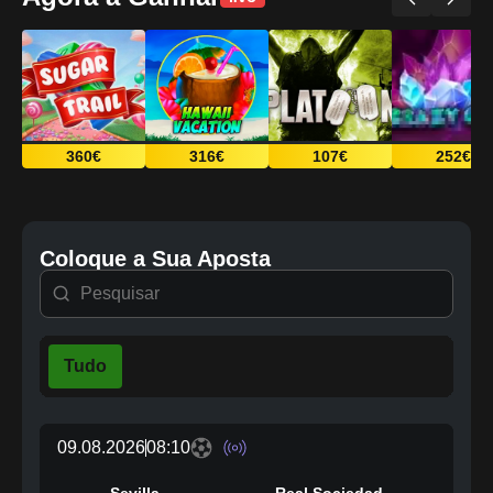
360€
316€
107€
252€
Coloque a Sua Aposta
Tudo
09.08.2026
08:10
Sevilla
Real Sociedad