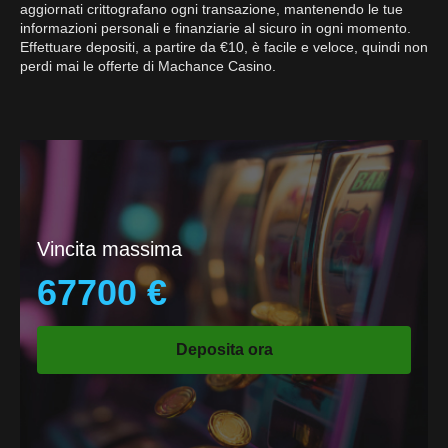
aggiornati crittografano ogni transazione, mantenendo le tue
informazioni personali e finanziarie al sicuro in ogni momento.
Effettuare depositi, a partire da €10, è facile e veloce, quindi non
perdi mai le offerte di Machance Casino.
Vincita massima
67700 €
Deposita ora