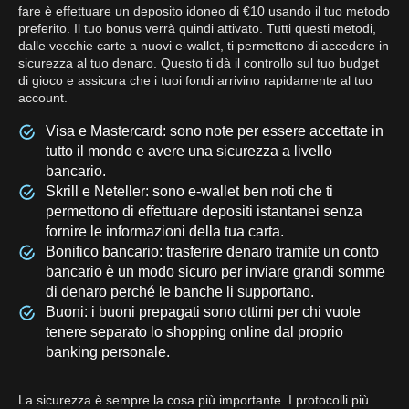
fare è effettuare un deposito idoneo di €10 usando il tuo metodo
preferito. Il tuo bonus verrà quindi attivato. Tutti questi metodi,
dalle vecchie carte a nuovi e-wallet, ti permettono di accedere in
sicurezza al tuo denaro. Questo ti dà il controllo sul tuo budget
di gioco e assicura che i tuoi fondi arrivino rapidamente al tuo
account.
Visa e Mastercard: sono note per essere accettate in
tutto il mondo e avere una sicurezza a livello
bancario.
Skrill e Neteller: sono e-wallet ben noti che ti
permettono di effettuare depositi istantanei senza
fornire le informazioni della tua carta.
Bonifico bancario: trasferire denaro tramite un conto
bancario è un modo sicuro per inviare grandi somme
di denaro perché le banche li supportano.
Buoni: i buoni prepagati sono ottimi per chi vuole
tenere separato lo shopping online dal proprio
banking personale.
La sicurezza è sempre la cosa più importante. I protocolli più