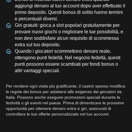
aggiungi denaro al tuo account dopo aver effettuato il
primo deposito. Questi bonus di solito hanno termini
e percentuali diversi.
Giri gratuiti: gioca a slot popolari gratuitamente per
provare nuovi giochi o migliorare le tue possibilità, e
non devi soddisfare alcun requisito di scommessa
extra sul tuo deposito.
Quando i giocatori scommettono denaro reale,
ottengono punti fedeltà. Nel negozio fedeltà, questi
punti possono essere scambiati per fondi bonus o
altri vantaggi speciali.
Per rendere ogni visita più gratificante, il casinò spesso modifica
le regole dei bonus per adattarsi alle esigenze dei giocatori da
Italia. Possono anche eseguire promozioni speciali durante le
festività o gli eventi nel paese. Prima di dimenticare le prossime
opportunità per ottenere denaro extra e giri, assicurati di
controllare le tue offerte personalizzate nel tuo account.