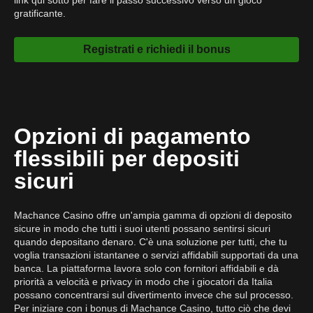
gratificante.
Registrati e richiedi il bonus
Opzioni di pagamento
flessibili per depositi
sicuri
Machance Casino offre un'ampia gamma di opzioni di deposito
sicure in modo che tutti i suoi utenti possano sentirsi sicuri
quando depositano denaro. C'è una soluzione per tutti, che tu
voglia transazioni istantanee o servizi affidabili supportati da una
banca. La piattaforma lavora solo con fornitori affidabili e dà
priorità a velocità e privacy in modo che i giocatori da Italia
possano concentrarsi sul divertimento invece che sul processo.
Per iniziare con i bonus di Machance Casino, tutto ciò che devi