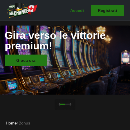
Accedi
Registrati
Gira verso le vittorie
premium!
Gioca ora
Home
Bonus