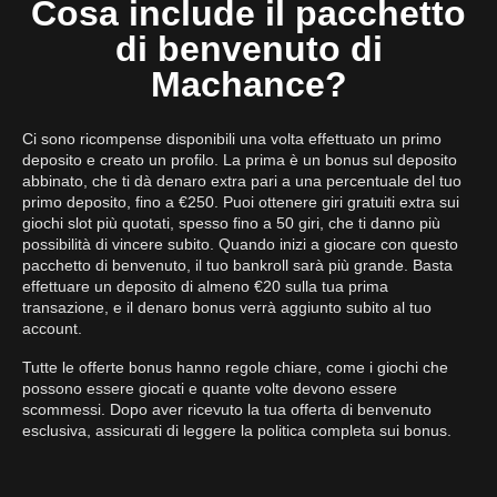
Cosa include il pacchetto
di benvenuto di
Machance?
Ci sono ricompense disponibili una volta effettuato un primo
deposito e creato un profilo. La prima è un bonus sul deposito
abbinato, che ti dà denaro extra pari a una percentuale del tuo
primo deposito, fino a €250. Puoi ottenere giri gratuiti extra sui
giochi slot più quotati, spesso fino a 50 giri, che ti danno più
possibilità di vincere subito. Quando inizi a giocare con questo
pacchetto di benvenuto, il tuo bankroll sarà più grande. Basta
effettuare un deposito di almeno €20 sulla tua prima
transazione, e il denaro bonus verrà aggiunto subito al tuo
account.
Tutte le offerte bonus hanno regole chiare, come i giochi che
possono essere giocati e quante volte devono essere
scommessi. Dopo aver ricevuto la tua offerta di benvenuto
esclusiva, assicurati di leggere la politica completa sui bonus.