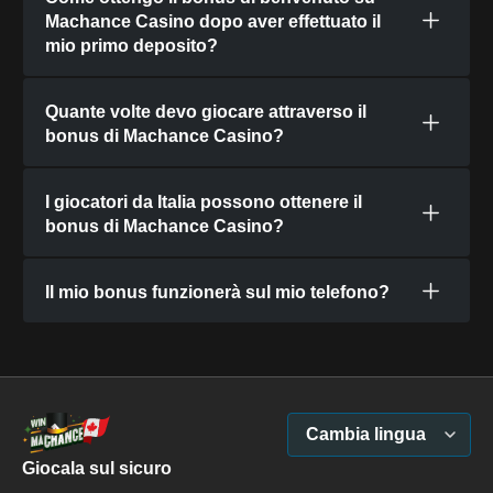
Machance Casino dopo aver effettuato il
mio primo deposito?
Quante volte devo giocare attraverso il
bonus di Machance Casino?
I giocatori da Italia possono ottenere il
bonus di Machance Casino?
Il mio bonus funzionerà sul mio telefono?
Cambia lingua
Giocala sul sicuro