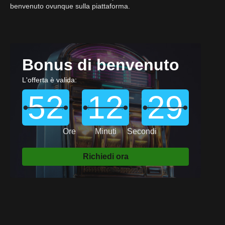
benvenuto ovunque sulla piattaforma.
Bonus di benvenuto
L'offerta è valida:
52
12
28
Ore
Minuti
Secondi
Richiedi ora