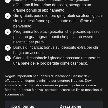
effettuano il loro primo deposito, ottengono un
grande bonus di abbinamento.
Giri gratuiti: puoi ottenere giri gratuiti su alcuni giochi
slot, e questi fanno spesso parte delle offerte di
benvenuto.
Programma fedeltà: i giocatori che giocano spesso
possono guadagnare punti che possono essere
riscattati per premi.
Bonus di ricarica: bonus sul deposito extra per chi
ha già un account.
Offerte di cashback: i giocatori possono recuperare
una parte delle loro perdite come cashback.
Regole importanti per i bonus di Machance Casino: devi
effettuare un deposito minimo per ottenere il bonus. Devi
soddisfare i requisiti di scommessa prima di poter incassare.
Mentre un bonus è attivo, potrebbe esserci un limite massimo di
scommessa.
Tipo di bonus
Descrizione