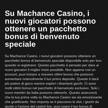
Su Machance Casino, i
nuovi giocatori possono
ottenere un pacchetto
bonus di benvenuto
speciale
Su Machance Casino, i nuovi giocatori possono ottenere un
pacchetto bonus di benvenuto speciale disponibile solo per loro
quando si registrano. Questo pacchetto è pensato per dare ai
nuovi giocatori il miglior inizio possibile. Non appena crei un
account, puoi iniziare a ricevere ottimi bonus che possono
aumentare notevolmente il tuo primo deposito. Questo ti darà
più potere di gioco mentre esplori i divertenti giochi. Ci sono
molti ottimi bonus nel pacchetto di benvenuto esclusivo. Solo i
nuovi membri da Italia possono ottenerlo. Questo assicurerà
che la tua prima volta su Machance Casino sia sia emozionante
che gratificante. Non importa se ti piacciono le slot, i giochi da
tavolo o l'azione del casinò live, puoi usare il tuo bonus di