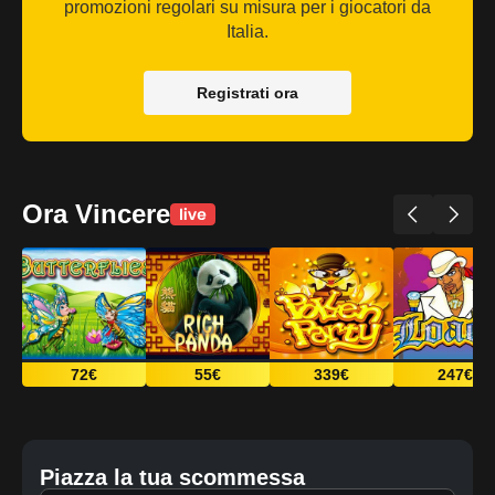
promozioni regolari su misura per i giocatori da
Italia.
Registrati ora
Ora Vincere
72€
55€
339€
247€
Piazza la tua scommessa