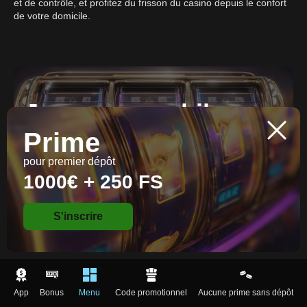
et de contrôle, et profitez du frisson du casino depuis le confort
de votre domicile.
Jouer sur mobile
Prime
Aucun téléchargement nécessaire- accès instantané
pour premier dépôt
Jouer maintenant
1000€ + 250 FS
S'inscrire
Participez aux
App
Bonus
Menu
Code promotionnel
Aucune prime sans dépôt