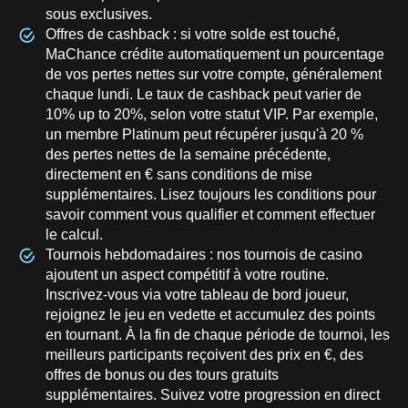
sous exclusives.
Offres de cashback : si votre solde est touché,
MaChance crédite automatiquement un pourcentage
de vos pertes nettes sur votre compte, généralement
chaque lundi. Le taux de cashback peut varier de
10% up to 20%, selon votre statut VIP. Par exemple,
un membre Platinum peut récupérer jusqu'à 20 %
des pertes nettes de la semaine précédente,
directement en € sans conditions de mise
supplémentaires. Lisez toujours les conditions pour
savoir comment vous qualifier et comment effectuer
le calcul.
Tournois hebdomadaires : nos tournois de casino
ajoutent un aspect compétitif à votre routine.
Inscrivez-vous via votre tableau de bord joueur,
rejoignez le jeu en vedette et accumulez des points
en tournant. À la fin de chaque période de tournoi, les
meilleurs participants reçoivent des prix en €, des
offres de bonus ou des tours gratuits
supplémentaires. Suivez votre progression en direct