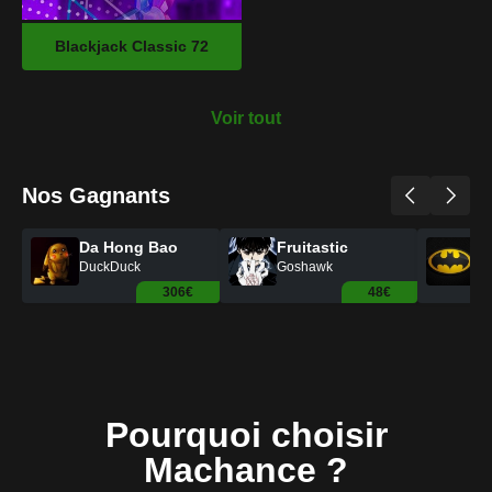
Blackjack Classic 72
Voir tout
Nos Gagnants
Da Hong Bao
Fruitastic
Ge
DuckDuck
Goshawk
Du
306€
48€
Pourquoi choisir
Machance ?