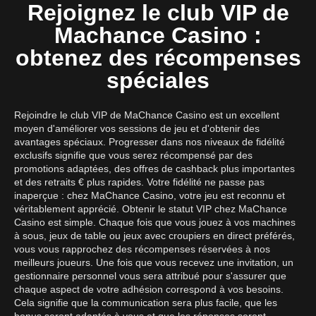
Rejoignez le club VIP de
Machance Casino :
obtenez des récompenses
spéciales
Rejoindre le club VIP de MaChance Casino est un excellent
moyen d'améliorer vos sessions de jeu et d'obtenir des
avantages spéciaux. Progresser dans nos niveaux de fidélité
exclusifs signifie que vous serez récompensé par des
promotions adaptées, des offres de cashback plus importantes
et des retraits € plus rapides. Votre fidélité ne passe pas
inaperçue : chez MaChance Casino, votre jeu est reconnu et
véritablement apprécié. Obtenir le statut VIP chez MaChance
Casino est simple. Chaque fois que vous jouez à vos machines
à sous, jeux de table ou jeux avec croupiers en direct préférés,
vous vous rapprochez des récompenses réservées à nos
meilleurs joueurs. Une fois que vous recevez une invitation, un
gestionnaire personnel vous sera attribué pour s'assurer que
chaque aspect de votre adhésion correspond à vos besoins.
Cela signifie que la communication sera plus facile, que les