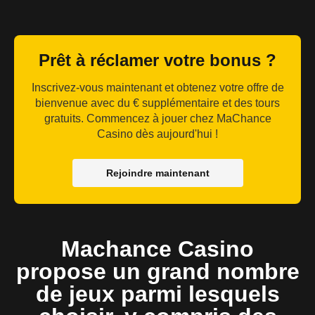
Prêt à réclamer votre bonus ?
Inscrivez-vous maintenant et obtenez votre offre de
bienvenue avec du € supplémentaire et des tours
gratuits. Commencez à jouer chez MaChance
Casino dès aujourd'hui !
Rejoindre maintenant
Machance Casino
propose un grand nombre
de jeux parmi lesquels