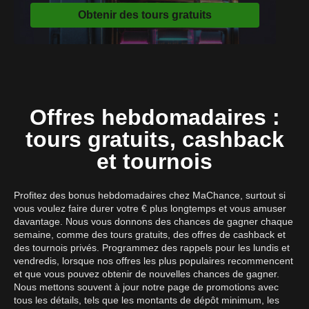
Obtenir des tours gratuits
Offres hebdomadaires :
tours gratuits, cashback
et tournois
Profitez des bonus hebdomadaires chez MaChance, surtout si
vous voulez faire durer votre € plus longtemps et vous amuser
davantage. Nous vous donnons des chances de gagner chaque
semaine, comme des tours gratuits, des offres de cashback et
des tournois privés. Programmez des rappels pour les lundis et
vendredis, lorsque nos offres les plus populaires recommencent
et que vous pouvez obtenir de nouvelles chances de gagner.
Nous mettons souvent à jour notre page de promotions avec
tous les détails, tels que les montants de dépôt minimum, les