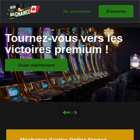
Se connecter
S'inscrire
Tournez-vous vers les
victoires premium !
Jouer maintenant
Machance Casino Online France