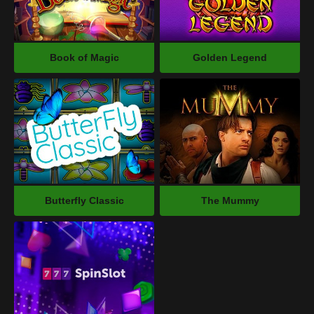
Book of Magic
Golden Legend
Butterfly Classic
The Mummy