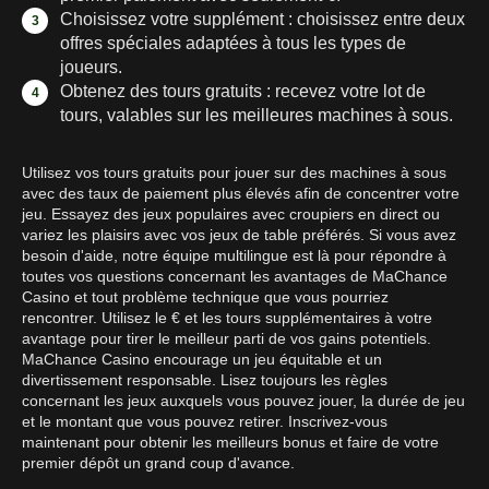
Choisissez votre supplément : choisissez entre deux
offres spéciales adaptées à tous les types de
joueurs.
Obtenez des tours gratuits : recevez votre lot de
tours, valables sur les meilleures machines à sous.
Utilisez vos tours gratuits pour jouer sur des machines à sous
avec des taux de paiement plus élevés afin de concentrer votre
jeu. Essayez des jeux populaires avec croupiers en direct ou
variez les plaisirs avec vos jeux de table préférés. Si vous avez
besoin d'aide, notre équipe multilingue est là pour répondre à
toutes vos questions concernant les avantages de MaChance
Casino et tout problème technique que vous pourriez
rencontrer. Utilisez le € et les tours supplémentaires à votre
avantage pour tirer le meilleur parti de vos gains potentiels.
MaChance Casino encourage un jeu équitable et un
divertissement responsable. Lisez toujours les règles
concernant les jeux auxquels vous pouvez jouer, la durée de jeu
et le montant que vous pouvez retirer. Inscrivez-vous
maintenant pour obtenir les meilleurs bonus et faire de votre
premier dépôt un grand coup d'avance.