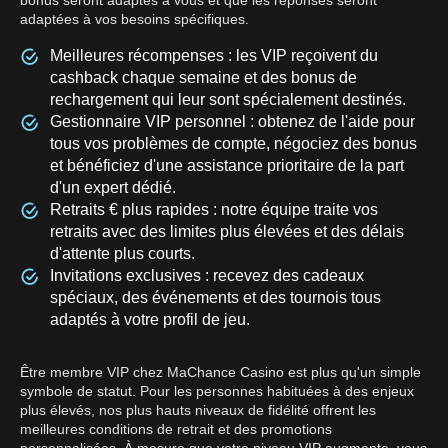
bonus seront adaptés à vous et que les réponses seront
adaptées à vos besoins spécifiques.
Meilleures récompenses : les VIP reçoivent du
cashback chaque semaine et des bonus de
rechargement qui leur sont spécialement destinés.
Gestionnaire VIP personnel : obtenez de l'aide pour
tous vos problèmes de compte, négociez des bonus
et bénéficiez d'une assistance prioritaire de la part
d'un expert dédié.
Retraits € plus rapides : notre équipe traite vos
retraits avec des limites plus élevées et des délais
d'attente plus courts.
Invitations exclusives : recevez des cadeaux
spéciaux, des événements et des tournois tous
adaptés à votre profil de jeu.
Être membre VIP chez MaChance Casino est plus qu'un simple
symbole de statut. Pour les personnes habituées à des enjeux
plus élevés, nos plus hauts niveaux de fidélité offrent les
meilleures conditions de retrait et des promotions