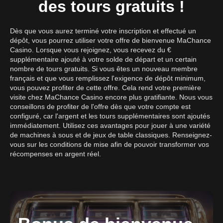
des tours gratuits !
Dès que vous aurez terminé votre inscription et effectué un
dépôt, vous pourrez utiliser votre offre de bienvenue MaChance
Casino. Lorsque vous rejoignez, vous recevez du €
supplémentaire ajouté à votre solde de départ et un certain
nombre de tours gratuits. Si vous êtes un nouveau membre
français et que vous remplissez l'exigence de dépôt minimum,
vous pouvez profiter de cette offre. Cela rend votre première
visite chez MaChance Casino encore plus gratifiante. Nous vous
conseillons de profiter de l'offre dès que votre compte est
configuré, car l'argent et les tours supplémentaires sont ajoutés
immédiatement. Utilisez ces avantages pour jouer à une variété
de machines à sous et de jeux de table classiques. Renseignez-
vous sur les conditions de mise afin de pouvoir transformer vos
récompenses en argent réel.