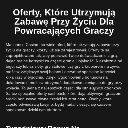
Oferty, Które Utrzymują
Zabawę Przy Życiu Dla
Powracających Graczy
Machance Casino ma wiele ofert, które utrzymują zabawę przy
życiu dla graczy, którzy już się zarejestrowali. Oferty te są
zaprojektowane tak, aby poprawić Twoje doświadczenie z grą,
dając realne korzyści za częste granie i lojalność. Niezależnie od
tego, czy lubisz sloty, gry stołowe, czy gry z krupierem na żywo,
możesz zwiększyć swój balans i otrzymać specjalne korzyści
kilka razy w tygodniu. Dzięki tygodniowemu bonusowi na
doładowanie możesz otrzymać dodatkowe pieniądze do gry przy
wpłacie. To jedna z najlepszych części dla istniejących członków.
Są też specjalne oferty cashback, które dają aktywnym graczom
środki bonusowe równe części ich strat netto. Osoby, które
często odwiedzają kasyno, będą nadal cieszyć się czasem
spędzonym dzięki tym ofertom.