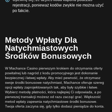
rejestracji, ponieważ kodów zwykle nie można użyć
po fakcie.
Metody Wpłaty Dla
Natychmiastowych
Środków Bonusowych
W Machance Casino pierwszym krokiem do otrzymania oferty
powitalnej lub nagród z kodu promocyjnego jest dokonanie
bezpiecznej i łatwej wpłaty. Aby mieć pewność, że otrzymasz
swoje środki bonusowe natychmiast, Machance oferuje szereg
opcji wpłaty zaprojektowanych tak, aby były szybkie i łatwe.
Wybierz metodę płatności, która najlepiej Ci odpowiada, a po
pierwszej transakcji możesz od razu zacząć grać. Większość
metod wpłaty zapewnia natychmiastowe środki bonusowe.
Twoja oferta zaczyna się, gdy tylko dodasz pieniądze do konta.