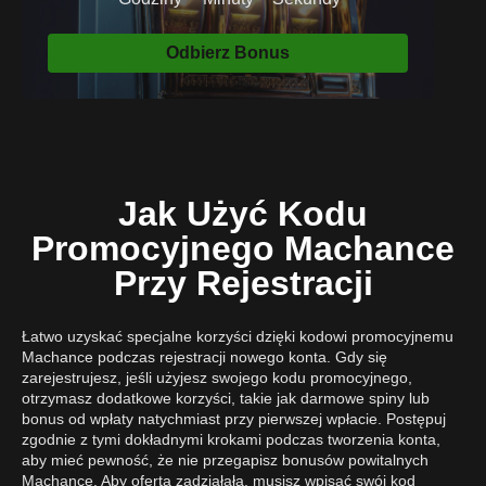
Odbierz Bonus
Jak Użyć Kodu
Promocyjnego Machance
Przy Rejestracji
Łatwo uzyskać specjalne korzyści dzięki kodowi promocyjnemu
Machance podczas rejestracji nowego konta. Gdy się
zarejestrujesz, jeśli użyjesz swojego kodu promocyjnego,
otrzymasz dodatkowe korzyści, takie jak darmowe spiny lub
bonus od wpłaty natychmiast przy pierwszej wpłacie. Postępuj
zgodnie z tymi dokładnymi krokami podczas tworzenia konta,
aby mieć pewność, że nie przegapisz bonusów powitalnych
Machance. Aby oferta zadziałała, musisz wpisać swój kod