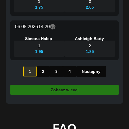
1
2
1.75
2.05
06.08.2026
14:20
Simona Halep
Ashleigh Barty
1
2
1.95
1.85
1
2
3
4
Następny
Zobacz więcej
FAQ