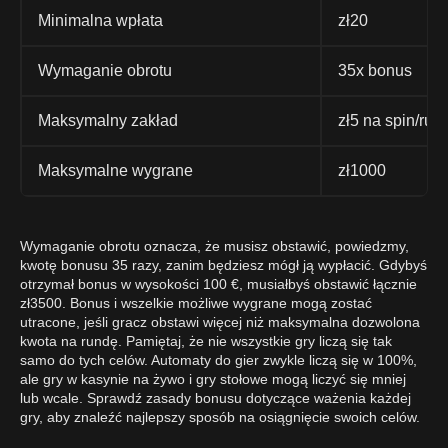
Minimalna wpłata
zł20
Wymaganie obrotu
35x bonus
Maksymalny zakład
zł5 na spin/run
Maksymalne wygrane
zł1000
Wymaganie obrotu oznacza, że musisz obstawić, powiedzmy,
kwotę bonusu 35 razy, zanim będziesz mógł ją wypłacić. Gdybyś
otrzymał bonus w wysokości 100 €, musiałbyś obstawić łącznie
zł3500. Bonus i wszelkie możliwe wygrane mogą zostać
utracone, jeśli gracz obstawi więcej niż maksymalna dozwolona
kwota na rundę. Pamiętaj, że nie wszystkie gry liczą się tak
samo do tych celów. Automaty do gier zwykle liczą się w 100%,
ale gry w kasynie na żywo i gry stołowe mogą liczyć się mniej
lub wcale. Sprawdź zasady bonusu dotyczące ważenia każdej
gry, aby znaleźć najlepszy sposób na osiągnięcie swoich celów.