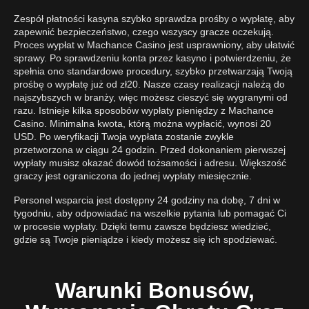
Zespół płatności kasyna szybko sprawdza prośby o wypłatę, aby
zapewnić bezpieczeństwo, czego wszyscy gracze oczekują.
Proces wypłat w Machance Casino jest usprawniony, aby ułatwić
sprawy. Po sprawdzeniu konta przez kasyno i potwierdzeniu, że
spełnia ono standardowe procedury, szybko przetwarzają Twoją
prośbę o wypłatę już od zł20. Nasze czasy realizacji należą do
najszybszych w branży, więc możesz cieszyć się wygranymi od
razu. Istnieje kilka sposobów wypłaty pieniędzy z Machance
Casino. Minimalna kwota, którą można wypłacić, wynosi 20
USD. Po weryfikacji Twoja wypłata zostanie zwykle
przetworzona w ciągu 24 godzin. Przed dokonaniem pierwszej
wypłaty musisz okazać dowód tożsamości i adresu. Większość
graczy jest ograniczona do jednej wypłaty miesięcznie.
Personel wsparcia jest dostępny 24 godziny na dobę, 7 dni w
tygodniu, aby odpowiadać na wszelkie pytania lub pomagać Ci
w procesie wypłaty. Dzięki temu zawsze będziesz wiedzieć,
gdzie są Twoje pieniądze i kiedy możesz się ich spodziewać.
Warunki Bonusów,