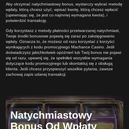
Aby otrzymać natychmiastowy bonus, wystarczy wybrać metodę
wpłaty, którą chcesz użyć, wpisać kwotę, którą chcesz wpłacić
(upewniając się, że jest co najmniej wymagana kwota), i
potwierdzić transakcję.
Gdy korzystasz z metody płatności przetwarzanej natychmiast,
Twoje środki bonusowe pojawią się zaraz po zaksięgowaniu
wpłaty. Oznacza to, że możesz od razu korzystać z korzyści
wynikających z kodu promocyjnego Machance Casino. Jeśli
doświadczysz jakichkolwiek opóźnień lub Twój bonus nie pojawi
się od razu, upewnij się, że spełniłeś wszystkie wymagania
dotyczące kodu promocyjnego lub skontaktuj się z obsługą
klienta. Jeśli chcesz przyspieszyć wszelkie pytania, zawsze
zachowaj zapis udanej transakcji.
Natychmiastowy
Bonus Od Wpłaty