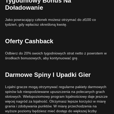
Tygodniowy Bonus Na
Doładowanie
Jako powracający członek możesz otrzymać do zł100 co
tydzień, gdy wpłacisz określoną kwotę.
Oferty Cashback
Odbierz do 20% swoich tygodniowych strat netto z powrotem w
środkach bonusowych, aby kontynuować grę.
Darmowe Spiny I Upadki Gier
Lojalni gracze mogą otrzymywać regularne pakiety darmowych
spinów lub niespodziewane upuszczenia na polecanych grach
slotowych. Wielopoziomowy program lojalnościowy daje jeszcze
więcej nagród za lojalność. Otrzymasz lepsze korzyści w miarę
grania i zdobywania punktów. W miarę przechodzenia na
wyższe poziomy będziesz mieć dostęp do większej liczby