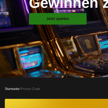
Gewinnen z
Jetzt spielen
Startseite
Promo-Code