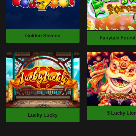
Golden Sevens
Fairytale Forest
5 Lucky Lio
Lucky Lucky