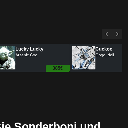
Wild Scarabs
Lucky Lucky
Rogue
Arsenic Coo
314€
ie Sonderboni und