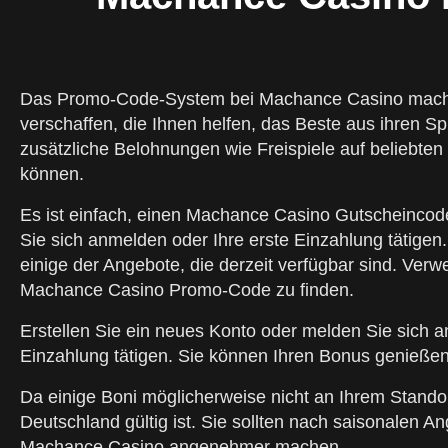
Das Promo-Code-System bei Machance Casino macht e
verschaffen, die Ihnen helfen, das Beste aus ihren S
zusätzliche Belohnungen wie Freispiele auf beliebte
können.
Es ist einfach, einen Machance Casino Gutscheincode
Sie sich anmelden oder Ihre erste Einzahlung tätigen
einige der Angebote, die derzeit verfügbar sind. Verw
Machance Casino Promo-Code zu finden.
Erstellen Sie ein neues Konto oder melden Sie sich a
Einzahlung tätigen. Sie können Ihren Bonus genießen
Da einige Boni möglicherweise nicht an Ihrem Standort
Deutschland gültig ist. Sie sollten nach saisonalen 
Machance Casino angenehmer machen.